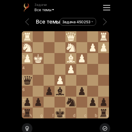
Задачи
Все темы
Все темы
Задача 450253
1
2
3
4
5
6
7
8
h
g
f
e
d
c
b
a