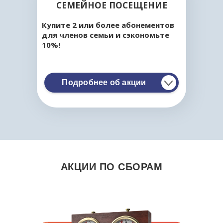
СЕМЕЙНОЕ ПОСЕЩЕНИЕ
ШАХМАТАМ
КЛАССИКА / EXTREME
АНОНСЫ ТУРНИРОВ
Купите 2 или более абонементов
FIDE
БЛОГ
для членов семьи и сэкономьте
ДЕТСКИЕ ШАХМАТНЫЕ
10%!
ПОЛЕЗНАЯ
СБОРЫ
ТУРНИРЫ ДЛЯ
ИНФОРМАЦИЯ
КЛУБЫ
ДОШКОЛЬНИКОВ
Подробнее об акции
ОНЛАЙН КУРСЫ
ОТЧЁТЫ
ЗАДАЧИ
ИНДИВИДУАЛЬНОЕ
ОБУЧЕНИЕ ШАХМАТАМ
АКЦИИ
КОРПОРАТИВНЫЕ
АКЦИИ ПО CБОРАМ
ТУРНИРЫ И ОБУЧЕНИЕ
ОТКРЫТЬ ШАХМАТНЫЙ