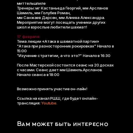
миттельшпиле
Тренеры: мг Кастаньеда Георгий, мм Арсланов
Шамиль, мм Голубев Роман,
мм Санжаев Дарсен, мм Алиева Александра.
Мероприятие могут посещать ученики других
школ и взрослые любители шахмат!
17 февраля:
Тема лекции «Атака в шахматной партии»
"Атака при разносторонних рокировках" Начало в
15:00
"Изучение стратегии, а что это?" Начало в 16:30
После Мастерской состоится сеанс на 20 досках
с часами. Сеанс дает мм Шамиль.Арсланов.
Начало сеанса в 18:00
Возможно принять участие он-лайн!
Ссылка на канал РШШ, где будет онлайн-
трансляция:
Youtube.
Вам может быть интересно