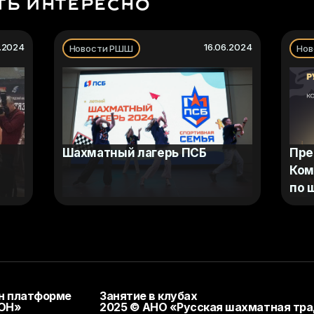
ть интересно
2.2024
16.06.2024
Новости РШШ
Нов
Шахматный лагерь ПСБ
Пре
Ком
по 
т
йн платформе
Занятие в клубах
ИОН»
2025 © АНО «Русская шахматная тр