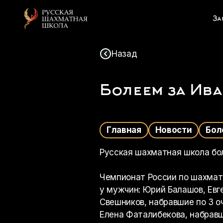
За
Назад
Болеем за Ива
Главная
Новости
Русская шахматная школа бол
Чемпионат России по шахмата
у мужчин: Юрий Балашов, Евг
Свешников, набравшие по 3 о
Елена Фаталибекова, набравш