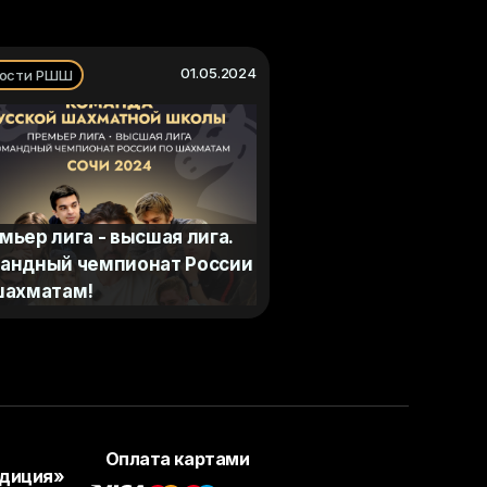
01.05.2024
ости РШШ
мьер лига - высшая лига.
андный чемпионат России
шахматам!
Оплата картами
адиция»