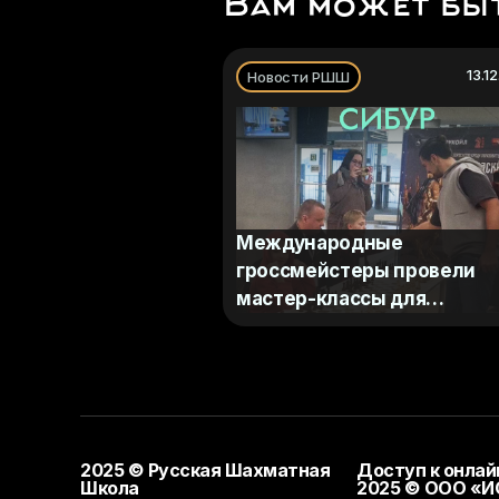
Вам может бы
13.1
Новости РШШ
Международные
гроссмейстеры провели
мастер-классы для
участников «Школы шахма
СИБУР»
2025 © Русская Шахматная
Доступ к онла
Школа
2025 © ООО «