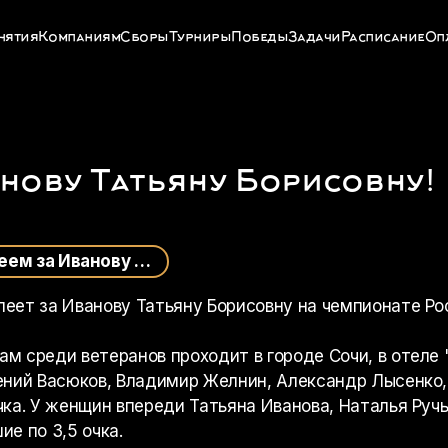
нятия
Компаниям
Сборы
Турниры
Победы
Задачи
Расписание
Оп
нову Татьяну Борисовну!
Болеем за Иванову Татьяну Борисовну!
еет за Иванову Татьяну Борисовну на чемпионате Ро
м среди ветеранов проходит в городе Сочи, в отеле
ений Васюков, Владимир Желнин, Александр Лысенко,
чка. У женщин впереди Татьяна Иванова, Наталья Руч
ие по 3,5 очка.