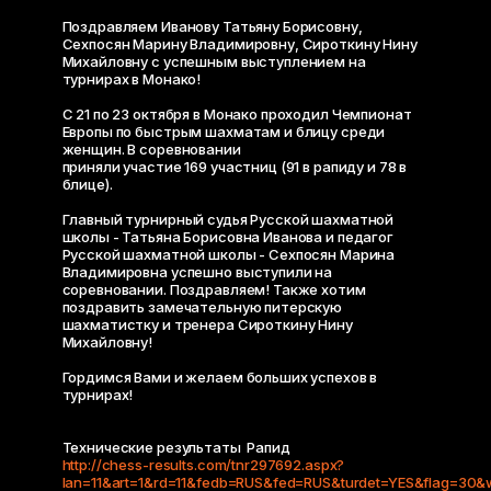
Поздравляем Иванову Татьяну Борисовну,
Сехпосян Марину Владимировну, Сироткину Нину
Михайловну с успешным выступлением на
турнирах в Монако!
C 21 по 23 октября в Монако проходил Чемпионат
Европы по быстрым шахматам и блицу среди
женщин. В соревновании
приняли участие 169 участниц (91 в рапиду и 78 в
блице).
Главный турнирный судья Русской шахматной
школы - Татьяна Борисовна Иванова и педагог
Русской шахматной школы - Сехпосян Марина
Владимировна успешно выступили на
соревновании. Поздравляем! Также хотим
поздравить замечательную питерскую
шахматистку и тренера Сироткину Нину
Михайловну!
Гордимся Вами и желаем больших успехов в
турнирах!
Технические результаты Рапид
http://chess-results.com/tnr297692.aspx?
lan=11&art=1&rd=11&fedb=RUS&fed=RUS&turdet=YES&flag=30&