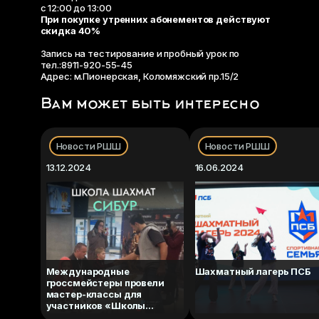
с 12:00 до 13:00
При покупке утренних абонементов действуют
скидка 40%
Запись на тестирование и пробный урок по
тел.:8911-920-55-45
Адрес: м.Пионерская, Коломяжский пр.15/2
Вам может быть интересно
Новости РШШ
Новости РШШ
13.12.2024
16.06.2024
Международные
Шахматный лагерь ПСБ
гроссмейстеры провели
мастер-классы для
участников «Школы
шахмат СИБУР»