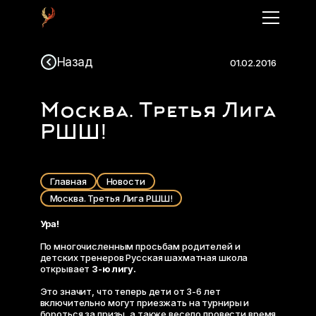
Назад
01.02.2016
Москва. Третья Лига
РШШ!
Главная
Новости
Москва. Третья Лига РШШ!
Ура!
По многочисленным просьбам родителей и
детских тренеров Русская шахматная школа
открывает
3-ю лигу.
Это значит, что теперь дети от 3-6 лет
включительно могут приезжать на турниры и
бороться за призы, а также весело провести время