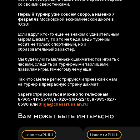
со своими сверстниками.
Первый турнир уже совсем скоро, а именно 7
февраля
в Московской экономической школе в
10:30!
Если вдруг кто-то еще не знаком с удивительным
миром шахмат, то это не беда. Ведь турниры
носят не только спортивный, но и
образовательный характер.
Мы будем учить маленьких шахматистов играть с
часами, следить за турнирными таблицами,
правилам игры. И многому чему еще!
Так что смелее регистрируйся и приезжай к нам
на турнир в прекрасную страну шахмат.
Зарегистрироваться можно по телефонам:
8-965-411-5549, 8-926-360-2210, 8-985-927-
6586 или
3liga@chessrussian.ru
Вам может быть интересно
Новости РШШ
Новости РШШ