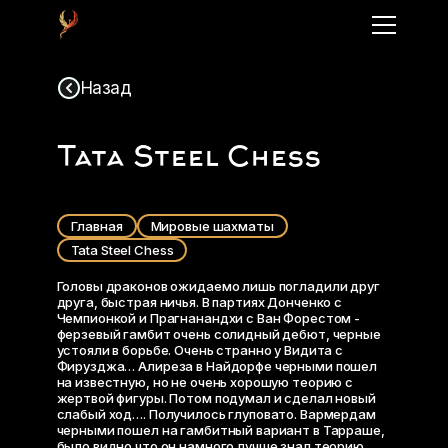
Назад
Tata Steel Chess
Главная
Мировые шахматы
Tata Steel Chess
Головы драконов ожидаемо лишь погладили друг
друга, быстрая ничья. В партиях Донченко с
Чемпионкой и Прагнанандхи с Ван Форестом -
ферзевый гамбит очень солидный дебют, черные
устояли в борьбе. Очень странно у Видита с
Фирузджа… Алиреза в Найдорфе черными пошел
на известную, но не очень хорошую теорию с
жертвой фигуры. Потом подумал и сделал новый
слабый ход…. Получилось глуповато. Вармердам
черными пошел на гамбитный вариант в Тарраше,
было видно что он намного лучше знал теорию.