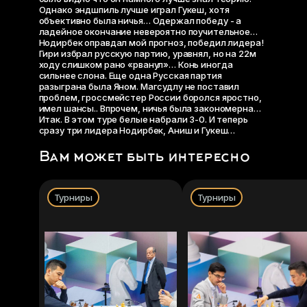
Однако эндшпиль лучше играл Гукеш, хотя
объективно была ничья… Одержал победу - а
ладейное окончание невероятно поучительное…
Нодирбек оправдал мой прогноз, победил лидера!
Гири избрал русскую партию, уравнял, но на 22м
ходу слишком рано «рванул»… Конь иногда
сильнее слона. Еще одна Русская партия
разыграна была Яном. Магсудлу не поставил
проблем, гроссмейстер России боролся яростно,
имел шансы.. Впрочем, ничья была закономерна…
Итак. В этом туре белые набрали 3-0. И теперь
сразу три лидера Нодирбек, Аниш и Гукеш…
Вам может быть интересно
Турниры
Турниры