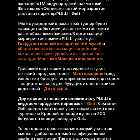
проходить I Международный шахматный
Фестиваль «Феникс», гостей мероприятия
доставит
партнер РШШ - Gett
I Международный шахматный турнир будет
насыщен событиями, известными гостями и
разнообразными призами. В организации
мероприятия помимо РШШ, участвуют
Государственный исторический музей
и
общественная организация содействия
сохранению культурного и исторического
наследия Москвы
«Москва и москвичи»
.
Призовым партнером фестиваля выступил
детский город мастеров –
Мастерславль
и ряд
известных брендов, информационным партнером
– социальная сеть для будущих и состоявшихся
родителей -
Детстрана.
Дружеские отношения сложились у РШШ с
лидером городских перевозок –
Gett.
Компания
Gett предоставит всем участникам шахматного
турнира на Красной площади купон на 300
бонусов на первую поездку с Gett.
То есть после соревнования каждый участник
сможет добраться домой на официальном
комфортном такси. Также, если участники не