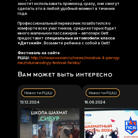
захотят использовать промокод сразу, они смогут
сделать это в любой удобный момент в течение
года.
Профессиональный перевозчик позаботился о
комфорте всех участников, среди которых будет
много маленьких пассажиров – автопарк Gett
предоставит
специальные автомобили класса
«Детский».
Возьмите ребенка с собой в Gett!
Фестиваль на сайте
РШШ:
http://chessrussian.ru/news/moskva-4-pervyy-
mezhdunarodnyy-festival-feniks/
Вам может быть интересно
Новости РШШ
Новости РШШ
13.12.2024
16.06.2024