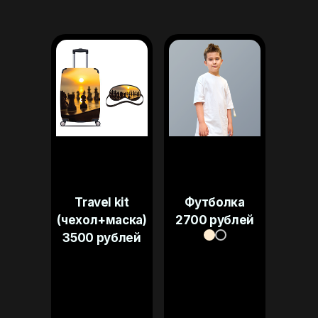
оны
Travel kit
Футболка
Сумка 
ры
(чехол+маска)
2700 рублей
шах
тные
3500 рублей
по
я)
ше
блей
2500