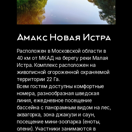
20:30
Коммуникативные
игры
Амакс Новая Истра
Расположен в Московской области в
40 км от МКАД на берегу реки Малая
21:30
Истра. Комплекс расположен на
живописной огороженной охраняемой
Спокойной ночи!
территории 22 Га.
Всем гостям доступны комфортные
номера, разнообразная шведская
линия, ежедневное посещение
бассейна с панорамным видом на лес,
аквагорка, зона джакузи и саун,
посещение мини-зоопарка (еноты,
олени). Участники занимаются в