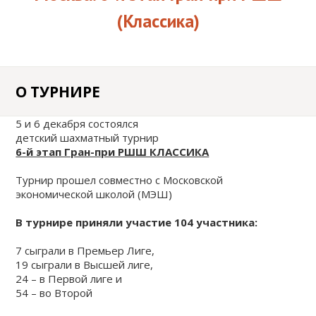
ШАХМАТАМ
КЛАССИКА / EXTREME
(Классика)
АНОНСЫ ТУРНИРОВ
FIDE
БЛОГ
ДЕТСКИЕ ШАХМАТНЫЕ
ПОЛЕЗНАЯ
СБОРЫ
ТУРНИРЫ ДЛЯ
О ТУРНИРЕ
ИНФОРМАЦИЯ
КЛУБЫ
ДОШКОЛЬНИКОВ
ОНЛАЙН КУРСЫ
5 и 6 декабря состоялся
детский шахматный турнир
ОТЧЁТЫ
6-й этап Гран-при РШШ КЛАССИКА
ЗАДАЧИ
ИНДИВИДУАЛЬНОЕ
Турнир прошел совместно с Московской
ОБУЧЕНИЕ ШАХМАТАМ
экономической школой (МЭШ)
АКЦИИ
В турнире приняли участие 104 участника:
КОРПОРАТИВНЫЕ
7 сыграли в Премьер Лиге,
ТУРНИРЫ И ОБУЧЕНИЕ
19 сыграли в Высшей лиге,
24 – в Первой лиге и
54 – во Второй
ОТКРЫТЬ ШАХМАТНЫЙ