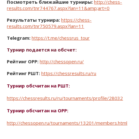
Посмотреть ближайшие турниры:
http://chess-
results.com/tnr744767.aspx?lan=11&amp;art=0
Результаты турнира:
https://chess-
results.com/tnr750579.aspx?lan=11
Telegram:
https://t.me/chessrus_tour
Турнир подается на обсчет:
Рейтинг OРР:
http://chessopen.ru/
Рейтинг РШТ:
https://chessresults.ru/ru
Турнир обсчитан на РШТ:
https://chessresults.ru/ru/tournaments/profile/28032
Турнир обсчитан на ОРР:
http://chessopen.ru/tournaments/13201/members.html