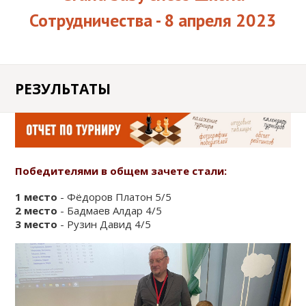
ШАХМАТАМ
КЛАССИКА / EXTREME
Сотрудничества - 8 апреля 2023
АНОНСЫ ТУРНИРОВ
FIDE
БЛОГ
ДЕТСКИЕ ШАХМАТНЫЕ
ПОЛЕЗНАЯ
СБОРЫ
ТУРНИРЫ ДЛЯ
РЕЗУЛЬТАТЫ
ИНФОРМАЦИЯ
КЛУБЫ
ДОШКОЛЬНИКОВ
ОНЛАЙН КУРСЫ
ОТЧЁТЫ
ЗАДАЧИ
ИНДИВИДУАЛЬНОЕ
Победителями в общем зачете стали:
ОБУЧЕНИЕ ШАХМАТАМ
1 место
- Фёдоров Платон 5/5
АКЦИИ
2 место
- Бадмаев Алдар 4/5
3 место
- Рузин Давид 4/5
КОРПОРАТИВНЫЕ
ТУРНИРЫ И ОБУЧЕНИЕ
ОТКРЫТЬ ШАХМАТНЫЙ