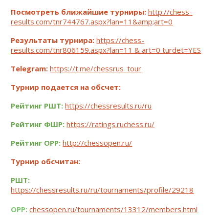
Посмотреть ближайшие турниры:
http://chess-
results.com/tnr744767.aspx?lan=11&amp;art=0
Результаты турнира:
https://chess-
results.com/tnr806159.aspx?lan=11 & art=0 turdet=YES
Telegram:
https://t.me/chessrus_tour
Турнир подается на обсчет:
Рейтинг РШТ:
https://chessresults.ru/ru
Рейтинг ФШР:
https://ratings.ruchess.ru/
Рейтинг OРР:
http://chessopen.ru/
Турнир обсчитан:
РШТ:
https://chessresults.ru/ru/tournaments/profile/29218
ОРР:
chessopen.ru/tournaments/13312/members.html