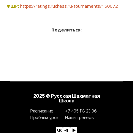
ФШР:
https://ratings.ruchess.ru/tournaments/150072
Поделиться:
2025 © Русская Шахматная
Школа
Расписание
+7 495 118 23 06
Пробный урок
Наши тренеры