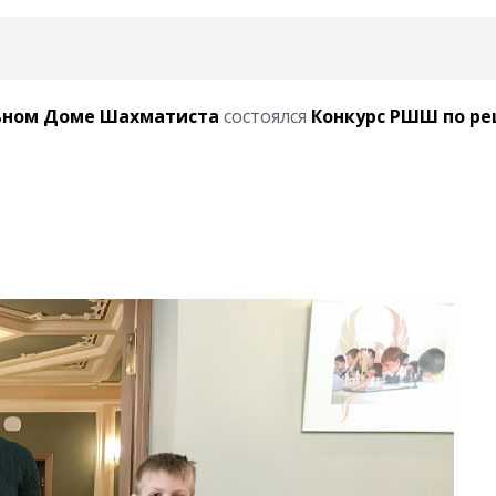
ьном Доме Шахматист
а
состоялся
Конкурс РШШ по р