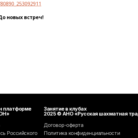
9780890_253092911
До новых встреч!
йн платформе
Занятие в клубах
ИОН»
2025 © АНО «Русская шахматная тр
а
Договор-оферта
ись Российского
Политика конфиденциальности