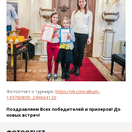
Фотоотчет о турнире:
https://vk.com/album-
139780890_249664120
Поздравляем Всех победителей и призеров! До
новых встреч!