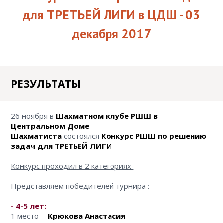
ШАХМАТАМ
КЛАССИКА / EXTREME
для ТРЕТЬЕЙ ЛИГИ в ЦДШ - 03
АНОНСЫ ТУРНИРОВ
FIDE
декабря 2017
БЛОГ
ДЕТСКИЕ ШАХМАТНЫЕ
ПОЛЕЗНАЯ
СБОРЫ
ТУРНИРЫ ДЛЯ
ИНФОРМАЦИЯ
КЛУБЫ
ДОШКОЛЬНИКОВ
РЕЗУЛЬТАТЫ
ОНЛАЙН КУРСЫ
ОТЧЁТЫ
ЗАДАЧИ
26 ноября в
Шахматном клубе РШШ в
ИНДИВИДУАЛЬНОЕ
Центральном Доме
ОБУЧЕНИЕ ШАХМАТАМ
Шахматиста
состоялся
Конкурс РШШ по решению
задач для ТРЕТЬЕЙ ЛИГИ
АКЦИИ
Конкурс проходил в 2 категориях
КОРПОРАТИВНЫЕ
ТУРНИРЫ И ОБУЧЕНИЕ
Представляем победителей турнира :
- 4-5 лет:
ОТКРЫТЬ ШАХМАТНЫЙ
1 место -
Крюкова Анастасия