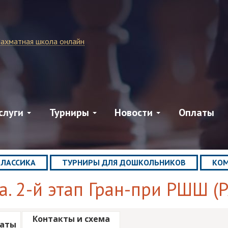
ахматная школа онлайн
слуги
Турниры
Новости
Оплаты
КЛАССИКА
ТУРНИРЫ ДЛЯ ДОШКОЛЬНИКОВ
КОМ
а. 2-й этап Гран-при РШШ (
Контакты и схема
таты