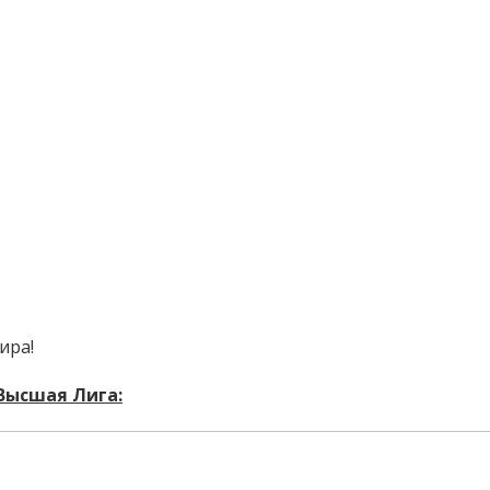
ира!
 Высшая Лига: