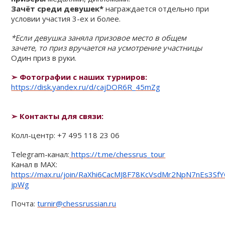
Зачёт среди девушек*
награждается отдельно при
условии участия 3-ех и более.
*Если девушка заняла призовое место в общем
зачете, то приз вручается на усмотрение участницы
Один приз в руки.
➢ Фотографии с наших турниров:
https://disk.yandex.ru/d/cajDOR6R_45mZg
➢
Контакты для связи:
Колл-центр: +7 495 118 23 06
Telegram-канал:
https://t.me/chessrus_tour
Канал в MAX:
https://max.ru/join/RaXhi6CacMJ8F78KcVsdMr2NpN7nEs3Sf
jpWg
Почта:
turnir@chessrussian.ru