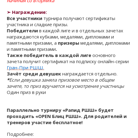
начиная со вторника
➢
Награждение:
Все участники
турнира получают сертификаты
участника и сладкие призы.
Победители
в каждой лиге и в отдельных зачетах
награждаются кубками, медалями, дипломами и
памятными призами, а
призеры
медалями, дипломами
и памятными призами
.
Также победитель в каждой лиге
основного
зачета получит сертификат на подписку онлайн-серии
Гран-При РШШ.
Зачёт среди девушек
награждается отдельно.
*
Если девушка заняла призовое место в общем
зачете, то приз вручается на усмотрение участницы
Один приз в руки
Параллельно турниру «Рапид РШШ» будет
проходить «OPEN Блиц РШШ». Для родителей и
тренеров участие бесплатное!
Подробнее: