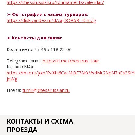
https://chessrussian.ru/tournaments/calendar/
➢ Фотографии с наших турниров:
https://disk.yandex.ru/d/cajDOR6R_45mZg
➢
Контакты для связи:
Колл-центр: +7 495 118 23 06
Telegram-канал:
https://t.me/chessrus_tour
Канал в MAX:
https://max.ru/join/RaXhi6CacMJ8F78KcVsdMr2NpN7nEs3Sf
jpWg
Почта:
turnir@chessrussian.ru
КОНТАКТЫ И СХЕМА
ПРОЕЗДА