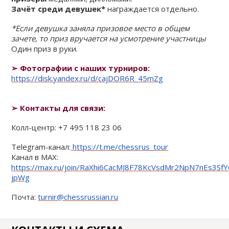
Зачёт среди девушек*
награждается отдельно.
*Если девушка заняла призовое место в общем
зачете, то приз вручается на усмотрение участницы
Один приз в руки.
➢ Фотографии с наших турниров:
https://disk.yandex.ru/d/cajDOR6R_45mZg
➢
Контакты для связи:
Колл-центр: +7 495 118 23 06
Telegram-канал:
https://t.me/chessrus_tour
Канал в MAX:
https://max.ru/join/RaXhi6CacMJ8F78KcVsdMr2NpN7nEs3Sf
jpWg
Почта:
turnir@chessrussian.ru