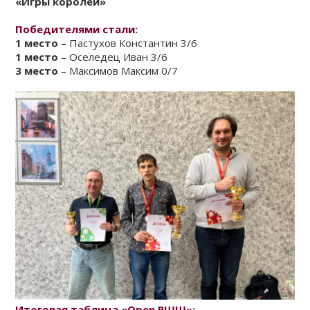
«Игры королей»
КЛУБ
Победителями стали:
1 место
– Пастухов Константин 3/6
КЛУБНЫЕ КАРТЫ
1 место
– Оселедец Иван 3/6
3 место
– Максимов Максим 0/7
Итоговая таблица «
Open
РШШ»: