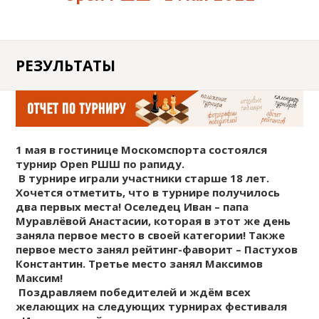
ШАХМАТАМ
КЛАССИКА / EXTREME
АНОНСЫ ТУРНИРОВ
FIDE
БЛОГ
ДЕТСКИЕ ШАХМАТНЫЕ
РЕЗУЛЬТАТЫ
ПОЛЕЗНАЯ
СБОРЫ
ТУРНИРЫ ДЛЯ
ИНФОРМАЦИЯ
КЛУБЫ
ДОШКОЛЬНИКОВ
ОНЛАЙН КУРСЫ
1 мая в гостинице Москомспорта состоялся
ОТЧЁТЫ
ЗАДАЧИ
турнир
Open
РШШ по рапиду.
ИНДИВИДУАЛЬНОЕ
В турнире играли участники старше 18 лет.
Хочется отметить, что в турнире получилось
ОБУЧЕНИЕ ШАХМАТАМ
два первых места! Оселедец Иван – папа
АКЦИИ
Муравлёвой Анастасии, которая в этот же день
заняла первое место в своей категории! Также
КОРПОРАТИВНЫЕ
первое место занял рейтинг-фаворит – Пастухов
ТУРНИРЫ И ОБУЧЕНИЕ
Константин. Третье место занял Максимов
Максим!
Поздравляем победителей и ждём всех
желающих на следующих турнирах фестиваля
ОТКРЫТЬ ШАХМАТНЫЙ