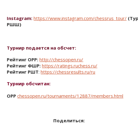
Instagram:
https://www.instagram.com/chessrus_tour/
(Ту
РШШ)
Турнир подается на обсчет:
Рейтинг ОРР:
http://chessopen.ru/
Рейтинг ФШР:
https://ratings.ruchess.ru/
Рейтинг РШТ
:
https://chessresults.ru/ru
Турнир обсчитан:
ОРР
chessopen.ru/tournaments/12887/members.html
Поделиться: