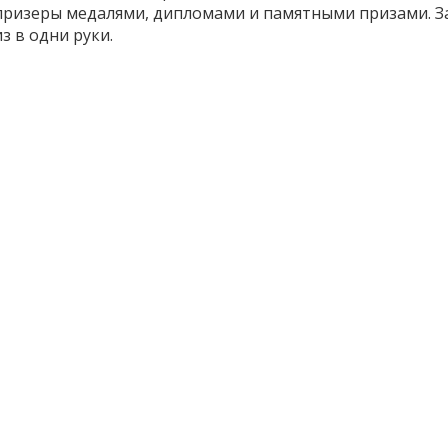
призеры медалями, дипломами и памятными призами. За
з в одни руки.