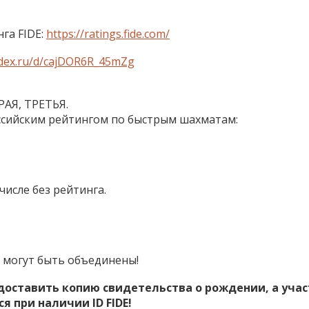
га FIDE:
https://ratings.fide.com/
andex.ru/d/cajDOR6R_45mZg
РАЯ, ТРЕТЬЯ.
оссийским рейтингом по быстрым шахматам:
числе без рейтинга.
 могут быть объединены!
доставить копию свидетельства о рождении, а уча
я при наличии ID FIDE!