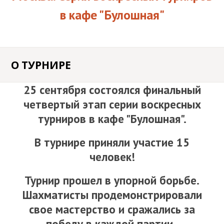
ШАХМАТАМ
КЛАССИКА / EXTREME
в кафе "Булошная"
АНОНСЫ ТУРНИРОВ
FIDE
БЛОГ
ДЕТСКИЕ ШАХМАТНЫЕ
ПОЛЕЗНАЯ
СБОРЫ
ТУРНИРЫ ДЛЯ
О ТУРНИРЕ
ИНФОРМАЦИЯ
КЛУБЫ
ДОШКОЛЬНИКОВ
ОНЛАЙН КУРСЫ
25 сентября состоялся финальный
четвертый этап серии воскресных
ОТЧЁТЫ
ЗАДАЧИ
турниров в кафе "Булошная".
ИНДИВИДУАЛЬНОЕ
ОБУЧЕНИЕ ШАХМАТАМ
В турнире приняли участие 15
АКЦИИ
человек!
КОРПОРАТИВНЫЕ
Турнир прошел в упорной борьбе.
ТУРНИРЫ И ОБУЧЕНИЕ
Шахматисты продемонстрировали
свое мастерство и сражались за
ОТКРЫТЬ ШАХМАТНЫЙ
победу в каждой партии.