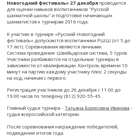
Новогодний фестиваль» 27 декабря
проводится
ШАХМАТАМ
КЛАССИКА / EXTREME
для оценки навыков воспитанников "Русской
АНОНСЫ ТУРНИРОВ
шахматной школы" и подготовке начинающих
FIDE
БЛОГ
шахматистов к турнирам 2016 года.
ДЕТСКИЕ ШАХМАТНЫЕ
ПОЛЕЗНАЯ
К участию в турнире «Русский Новогодний
СБОРЫ
ТУРНИРЫ ДЛЯ
фестиваль» допускаются воспитанники РШШ (от 5 до
ИНФОРМАЦИЯ
КЛУБЫ
17 лет).
Соревнования являются личными.
ДОШКОЛЬНИКОВ
Система проведения: Швейцарская система, 5 туров.
ОНЛАЙН КУРСЫ
Участники разбиваются на отдельные турниры в
зависимости от квалификации. Контроль времени 10
ОТЧЁТЫ
ЗАДАЧИ
минут на партию каждому участнику плюс 2 секунды
ИНДИВИДУАЛЬНОЕ
на ход, начиная с первого.
ОБУЧЕНИЕ ШАХМАТАМ
Регистрация участников до 26 декабря с 11.00 до
АКЦИИ
19.00 часов по телефону (812) 920-55-45.
КОРПОРАТИВНЫЕ
Главный судья турнира -
Татьяна Борисовна Иванова
-
судья всероссийской категории.
ТУРНИРЫ И ОБУЧЕНИЕ
После соревнования награждение победителей,
подведение итогов года.
ОТКРЫТЬ ШАХМАТНЫЙ