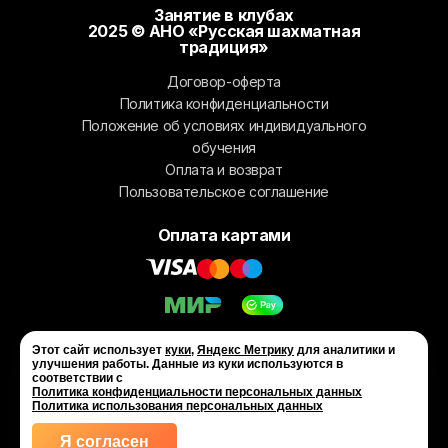
Занятие в клубах
КЛУБ
2025 © АНО «Русская шахматная
традиция»
КЛУБНЫЕ КАРТЫ
Договор-оферта
Политика конфиденциальности
Положение об условиях индивидуального
обучения
Оплата и возврат
Пользовательское соглашение
Оплата картами
Этот сайт использует
куки
,
Яндекс Метрику
для аналитики и
улучшения работы. Данные из куки используются в
соответствии с
Политика конфиденциальности персональных данных
Политика использования персональных данных
Я согласен