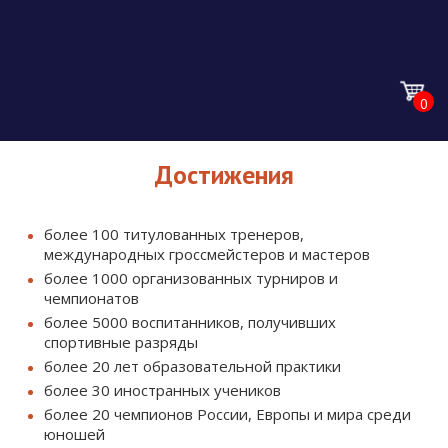
0
О ШКОЛЕ
Достижения
О НАС
УСЛУГИ
более 100
титулованных тренеров,
НАШИ ТРЕНЕРЫ
международных гроссмейстеров и мастеров
ОНЛАЙН ОБУЧЕНИЕ
более 1000
организованных турниров и
ТУРНИРЫ
чемпионатов
КОНТАКТЫ
более 5000 воспитанников, получивших
ОБУЧЕНИЕ ДЕТЕЙ
спортивные разряды
КАЛЕНДАРЬ ТУРНИРОВ
НОВОСТИ
ШАХМАТАМ
более 20 лет образовательной практики
ПАРТНЕРЫ
более 30 иностранных учеников
РАПИД
более 20 чемпионов России, Европы и мира среди
НОВОСТИ
ОБУЧЕНИЕ ВЗРОСЛЫХ
юношей
ОПЛАТЫ
ВАКАНСИИ