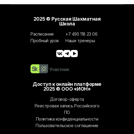
ШАХМАТАМ
КЛАССИКА / EXTREME
АНОНСЫ ТУРНИРОВ
FIDE
БЛОГ
2025 © Русская Шахматная
ДЕТСКИЕ ШАХМАТНЫЕ
Школа
ПОЛЕЗНАЯ
СБОРЫ
Расписание
+7 495 118 23 06
ТУРНИРЫ ДЛЯ
ИНФОРМАЦИЯ
Пробный урок
Наши тренеры
КЛУБЫ
ДОШКОЛЬНИКОВ
ОНЛАЙН КУРСЫ
ОТЧЁТЫ
ЗАДАЧИ
ИНДИВИДУАЛЬНОЕ
ОБУЧЕНИЕ ШАХМАТАМ
Доступ к онлайн платформе
АКЦИИ
2025 © ООО «ИОН»
Договор-оферта
КОРПОРАТИВНЫЕ
Реестровая запись Российского
ТУРНИРЫ И ОБУЧЕНИЕ
ПО
Политика конфиденциальности
Пользовательское соглашение
ОТКРЫТЬ ШАХМАТНЫЙ